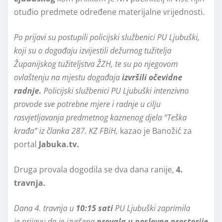
otuđio predmete određene materijalne vrijednosti.
Po prijavi su postupili policijski službenici PU Ljubuški,
koji su o događaju izvijestili dežurnog tužitelja
Županijskog tužiteljstva ŽZH, te su po njegovom
ovlaštenju na mjestu događaja
izvršili očevidne
radnje.
Policijski službenici PU Ljubuški intenzivno
provode sve potrebne mjere i radnje u cilju
rasvjetljavanja predmetnog kaznenog djela “Teška
krađa” iz članka 287. KZ FBiH,
kazao je Banožić za
portal
Jabuka.tv.
Druga provala dogodila se dva dana ranije,
4.
travnja.
Dana 4. travnja u
10:15 sati
PU Ljubuški zaprimila
je prijavu da je izvršena
provala u poslovne prostorije