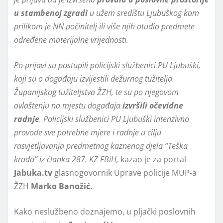
u stambenoj zgradi
u užem središtu Ljubuškog kom
prilikom je NN počinitelj ili više njih otuđio predmete
određene materijalne vrijednosti.
Po prijavi su postupili policijski službenici PU Ljubuški,
koji su o događaju izvijestili dežurnog tužitelja
Županijskog tužiteljstva ŽZH, te su po njegovom
ovlaštenju na mjestu događaja
izvršili očevidne
radnje
. Policijski službenici PU Ljubuški intenzivno
provode sve potrebne mjere i radnje u cilju
rasvjetljavanja predmetnog kaznenog djela “Teška
krađa” iz članka 287. KZ FBiH,
kazao je za portal
Jabuka.tv
glasnogovornik Uprave policije MUP-a
ŽZH
Marko Banožić.
Kako neslužbeno doznajemo, u pljački poslovnih