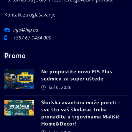
Kontakt za oglašavanje
info@hip.ba
+387 67 1484 000 .
Promo
Ne propustite novu FIS Plus
sedmicu za super uštede
kol 6, 2026
Školska avantura može početi –
sve što vaš školarac treba
pronađite u trgovinama Mališić
Home&Decor!