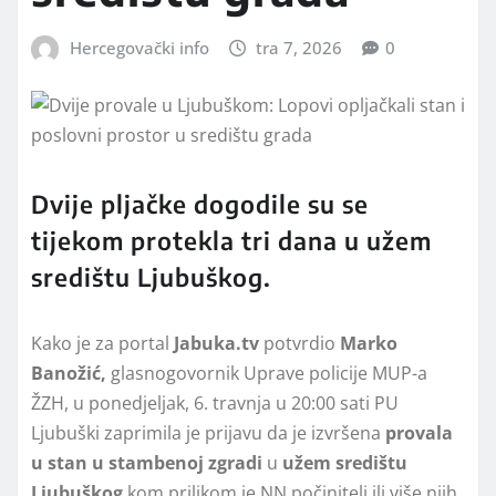
Hercegovački info
tra 7, 2026
0
Dvije pljačke dogodile su se
tijekom protekla tri dana u užem
središtu Ljubuškog.
Kako je za portal
Jabuka.tv
potvrdio
Marko
Banožić,
glasnogovornik Uprave policije MUP-a
ŽZH, u ponedjeljak, 6. travnja u 20:00 sati PU
Ljubuški zaprimila je prijavu da je izvršena
provala
u stan u stambenoj zgradi
u
užem središtu
Ljubuškog
kom prilikom je NN počinitelj ili više njih