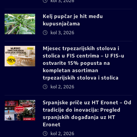
kol 3, 2026
Kelj pupčar je hit među
kupusnjačama
kol 3, 2026
Mjesec trpezarijskih stolova i
stolica u FIS centrima – U FIS-u
ostvarite 15% popusta na
kompletan asortiman
trpezarijskih stolova i stolica
kol 2, 2026
Srpanjske priče uz HT Eronet – Od
tradicije do inovacija: Pregled
srpanjskih događanja uz HT
Eronet
kol 2, 2026