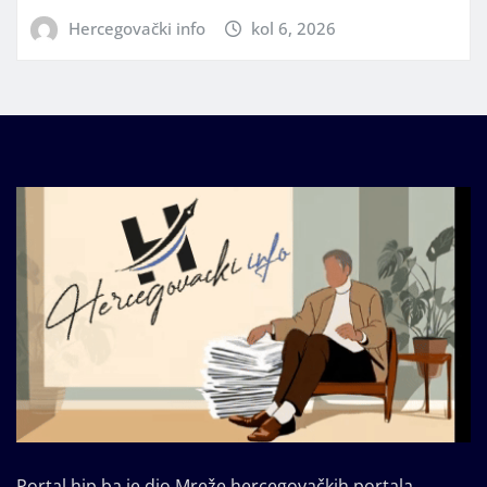
Hercegovački info
kol 6, 2026
Portal hip.ba je dio Mreže hercegovačkih portala.