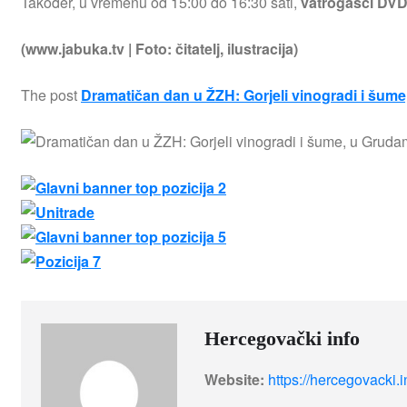
Također, u vremenu od 15:00 do 16:30 sati,
vatrogasci DVD
(www.jabuka.tv | Foto: čitatelj, ilustracija)
The post
Dramatičan dan u ŽZH: Gorjeli vinogradi i šum
Hercegovački info
Website:
https://hercegovacki.i