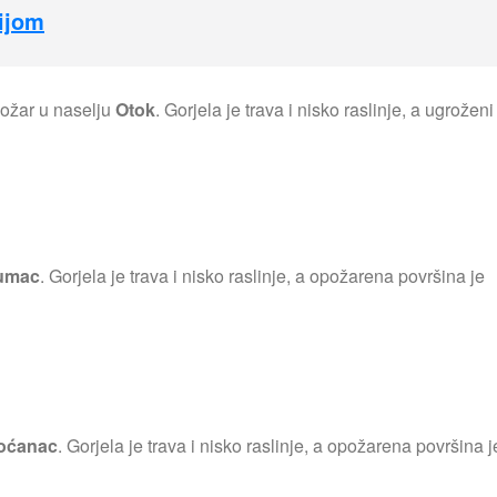
hijom
požar u naselju
Otok
. Gorjela je trava i nisko raslinje, a ugroženi
umac
. Gorjela je trava i nisko raslinje, a opožarena površina je
oćanac
. Gorjela je trava i nisko raslinje, a opožarena površina j