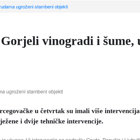
Grudama ugroženi stambeni objekti
Gorjeli vinogradi i šume,
cegovačke u četvrtak su imali više intervencij
ežene i dvije tehničke intervencije.
o je ukupno 13 intervencija na području Gruda, Posušja i Ljubuš