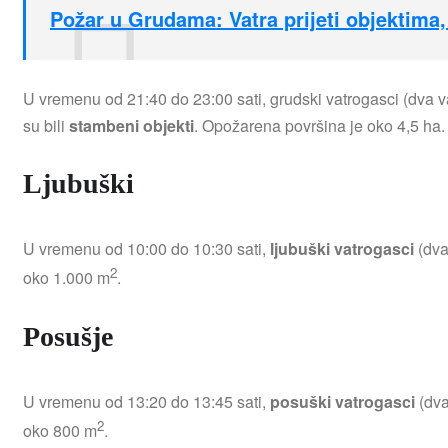
Požar u Grudama: Vatra prijeti objektima
U vremenu od 21:40 do 23:00 sati, grudski vatrogasci (dva v
su bili
stambeni objekti
. Opožarena površina je oko 4,5 ha.
Ljubuški
U vremenu od 10:00 do 10:30 sati,
ljubuški vatrogasci
(dva
2
oko 1.000 m
.
Posušje
U vremenu od 13:20 do 13:45 sati,
posuški vatrogasci
(dva
2
oko 800 m
.