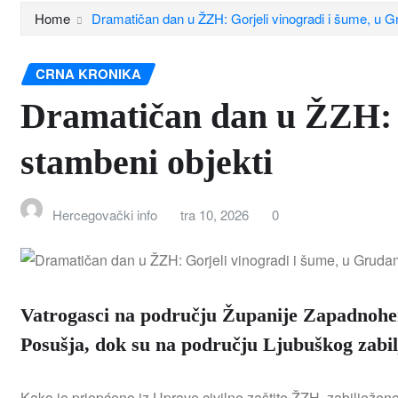
Home
Dramatičan dan u ŽZH: Gorjeli vinogradi i šume, u 
CRNA KRONIKA
Dramatičan dan u ŽZH: 
stambeni objekti
Hercegovački info
tra 10, 2026
0
Vatrogasci na području Županije Zapadnoher
Posušja, dok su na području Ljubuškog zabilj
Kako je priopćeno iz Uprave civilne zaštite ŽZH, zabilježen