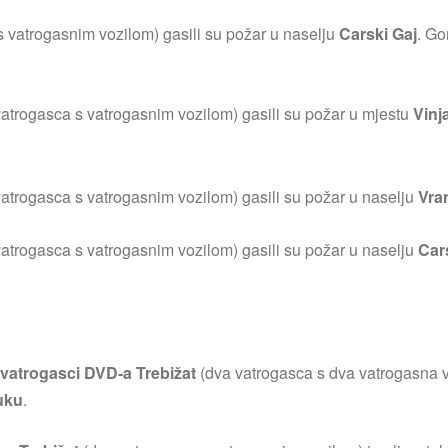
s vatrogasnim vozilom) gasili su požar u naselju
Carski Gaj
. Go
vatrogasca s vatrogasnim vozilom) gasili su požar u mjestu
Vinj
vatrogasca s vatrogasnim vozilom) gasili su požar u naselju
Vra
vatrogasca s vatrogasnim vozilom) gasili su požar u naselju
Car
vatrogasci DVD-a Trebižat
(dva vatrogasca s dva vatrogasna vo
uku
.