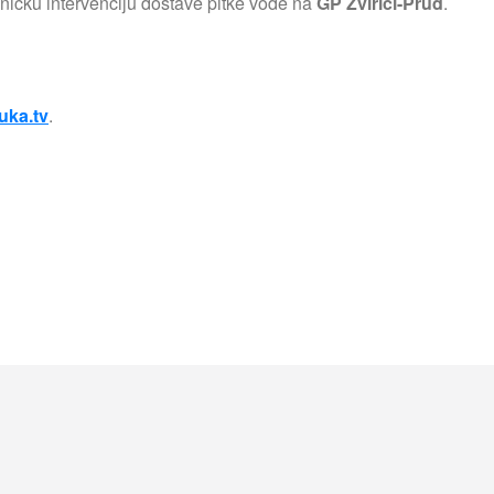
ničku intervenciju dostave pitke vode na
GP Zvirići-Prud
.
uka.tv
.