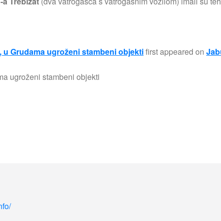
-a Trebižat
(dva vatrogasca s vatrogasnim vozilom) imali su teh
e, u Grudama ugroženi stambeni objekti
first appeared on
Jab
nfo/