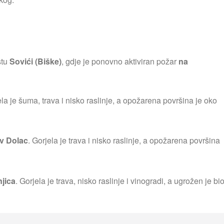
stu
Sovići (Biške)
, gdje je ponovno aktiviran požar
na
ela je šuma, trava i nisko raslinje, a opožarena površina je oko
v Dolac
. Gorjela je trava i nisko raslinje, a opožarena površina
njica
. Gorjela je trava, nisko raslinje i vinogradi, a ugrožen je bi