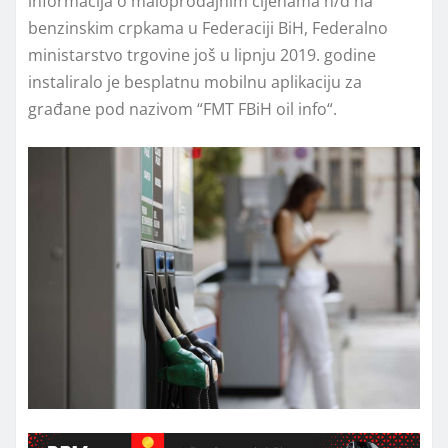
informacija o maloprodajnim cijenama n/d na
benzinskim crpkama u Federaciji BiH, Federalno
ministarstvo trgovine još u lipnju 2019. godine
instaliralo je besplatnu mobilnu aplikaciju za
građane pod nazivom “FMT FBiH oil info“.