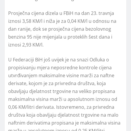
Prosječna cijena dizela u FBiH na dan 23. travnja
iznosi 3,58 KM/l i niža je za 0,04 KM/l u odnosu na
dan ranije, dok se prosječna cijena bezolovnog
benzina 95 nije mijenjala u proteklih šest dana i
iznosi 2,93 KM/l.
U Federaciji BiH još uvijek je na snazi Odluka o
propisivanju mjera neposredne kontrole cijena
utvrđivanjem maksimalne visine marži za naftne
derivate, kojom je za privredna društva, koja
obavljaju djelatnost trgovine na veliko propisana
maksimalna visina marži u apsolutnom iznosu od
0,06 KM/litri derivata. Istovremeno, za privredna
društva koja obavljaju djelatnost trgovine na malo
naftnim derivatima propisana je maksimalna visina
marže u apsolutnom iznosu od 0,25 KM/litri