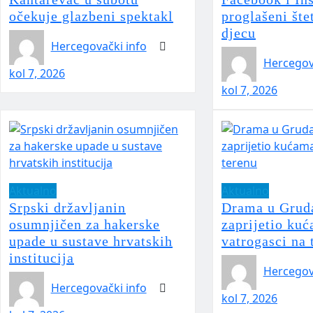
očekuje glazbeni spektakl
proglašeni šte
djecu
Hercegovački info
Hercegov
kol 7, 2026
kol 7, 2026
Aktualno
Aktualno
Srpski državljanin
Drama u Grud
osumnjičen za hakerske
zaprijetio ku
upade u sustave hrvatskih
vatrogasci na 
institucija
Hercegov
Hercegovački info
kol 7, 2026