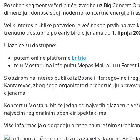
Poseban segment večeri bit će izvedbe uz Big Concert O
dimenziju i donose spoj moderne koncertne energije i ra
Velik interes publike potvrđen je već nakon prvih najava 
trenutno dostupne po early bird cijenama do
1. lipnja 2
Ulaznice su dostupne:
putem online platforme
Entrio
te u Mostaru na info pultu Mepas Mall-a i u u Forest
S obzirom na interes publike iz Bosne i Hercegovine i regije
Kantarevac, zbog čega organizatori preporučuju pravov
cijenama.
Koncert u Mostaru bit će jedna od najvećih glazbenih veče
najvećim regionalnim open-air spektaklima.
Više informacija o događaju pratite na mrežnim stranic