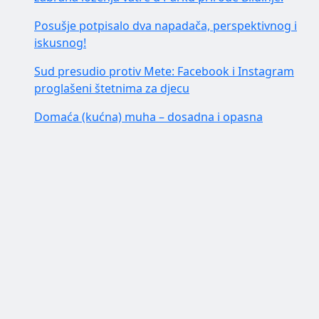
Posušje potpisalo dva napadača, perspektivnog i
iskusnog!
Sud presudio protiv Mete: Facebook i Instagram
proglašeni štetnima za djecu
Domaća (kućna) muha – dosadna i opasna