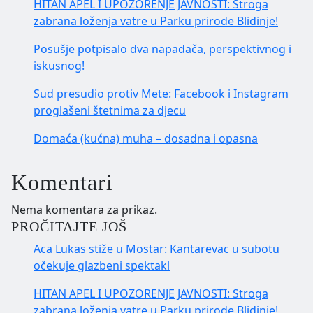
HITAN APEL I UPOZORENJE JAVNOSTI: Stroga
zabrana loženja vatre u Parku prirode Blidinje!
Posušje potpisalo dva napadača, perspektivnog i
iskusnog!
Sud presudio protiv Mete: Facebook i Instagram
proglašeni štetnima za djecu
Domaća (kućna) muha – dosadna i opasna
Komentari
Nema komentara za prikaz.
PROČITAJTE JOŠ
Aca Lukas stiže u Mostar: Kantarevac u subotu
očekuje glazbeni spektakl
HITAN APEL I UPOZORENJE JAVNOSTI: Stroga
zabrana loženja vatre u Parku prirode Blidinje!