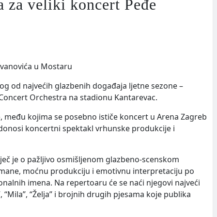
a za veliki koncert Peđe
nog od najvećih glazbenih događaja ljetne sezone –
 Concert Orchestra na stadionu Kantarevac.
e, među kojima se posebno ističe koncert u Arena Zagreb
donosi koncertni spektakl vrhunske produkcije i
iječ je o pažljivo osmišljenom glazbeno-scenskom
žmane, moćnu produkciju i emotivnu interpretaciju po
ionalnih imena. Na repertoaru će se naći njegovi najveći
 “Mila”, “Želja” i brojnih drugih pjesama koje publika