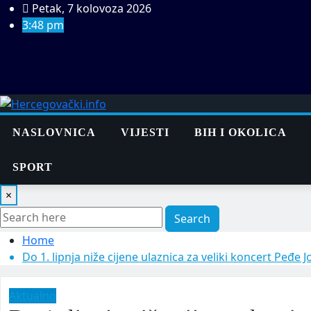
Skip
Petak, 7 kolovoza 2026
to
3:48 pm
content
NASLOVNICA
VIJESTI
BIH I OKOLICA
SPORT
×
Search
Home
Do 1. lipnja niže cijene ulaznica za veliki koncert Peđe
Aktualno