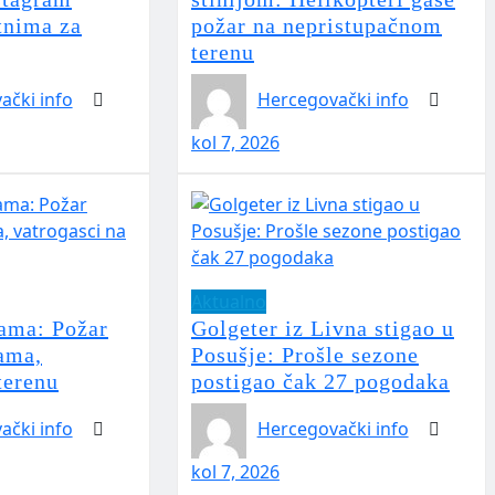
tnima za
požar na nepristupačnom
terenu
ački info
Hercegovački info
kol 7, 2026
Aktualno
ama: Požar
Golgeter iz Livna stigao u
ćama,
Posušje: Prošle sezone
terenu
postigao čak 27 pogodaka
ački info
Hercegovački info
kol 7, 2026