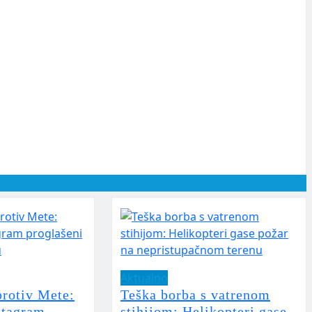
Aktualno
protiv Mete:
Teška borba s vatrenom
stagram
stihijom: Helikopteri gase