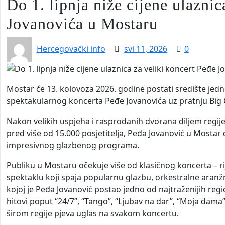
Do 1. lipnja niže cijene ulaznic
Jovanovića u Mostaru
Hercegovački info
svi 11, 2026
0
Mostar će 13. kolovoza 2026. godine postati središte jed
spektakularnog koncerta Peđe Jovanovića uz pratnju Big
Nakon velikih uspjeha i rasprodanih dvorana diljem regij
pred više od 15.000 posjetitelja,
Peđa Jovanović u Mostar 
impresivnog glazbenog programa.
Publiku u Mostaru očekuje više od klasičnog koncerta – r
spektaklu koji spaja popularnu glazbu, orkestralne aran
kojoj je Peđa Jovanović postao jedno od najtraženijih reg
hitovi poput “24/7”, “Tango”, “Ljubav na dar”, “Moja dama”,
širom regije pjeva uglas na svakom koncertu.