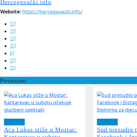
Hercegovački info
Website:
https://hercegovacki.info/
Povezano
Aktualno
Aktualno
Aca Lukas stiže u Mostar:
Sud presudio 
Kantarevac u subotu
Facebook i In