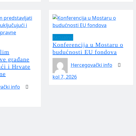
Aktualno
Konferencija u Mostaru o
elim
budućnosti EU fondova
sve građane
Hercegovački info
ći i Hrvate
ne
kol 7, 2026
ački info