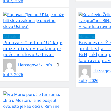
kol 7, 2026
Aktualno
Aktualno
Pupovac: “Jedino ‘U’ koje
Kovačević: Ž
može biti slovo zakona je
predstavljati 
početno slovo Ustava”
BiH, uključuju
kao ravnoprav
Hercegovački info
Hercegov
kol 7, 2026
kol 7, 2026