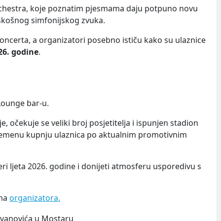
rchestra, koje poznatim pjesmama daju potpuno novu
skošnog simfonijskog zvuka.
koncerta, a organizatori posebno ističu kako su ulaznice
026. godine
.
 Lounge bar-u.
, očekuje se veliki broj posjetitelja i ispunjen stadion
remenu kupnju ulaznica po aktualnim promotivnim
ri ljeta 2026. godine i donijeti atmosferu usporedivu s
ama
organizatora.