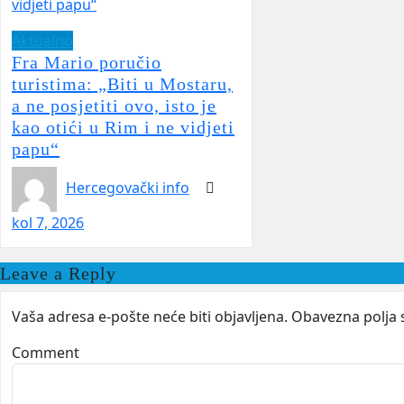
Aktualno
Fra Mario poručio
turistima: „Biti u Mostaru,
a ne posjetiti ovo, isto je
kao otići u Rim i ne vidjeti
papu“
Hercegovački info
kol 7, 2026
Leave a Reply
Vaša adresa e-pošte neće biti objavljena.
Obavezna polja 
Comment