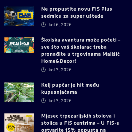
Ne propustite novu FIS Plus
sedmicu za super uštede
kol 6, 2026
Školska avantura može početi –
sve što vaš školarac treba
pronađite u trgovinama Mališić
Home&Decor!
kol 3, 2026
Kelj pupčar je hit među
kupusnjačama
kol 3, 2026
Mjesec trpezarijskih stolova i
stolica u FIS centrima – U FIS-u
ostvarite 15% popusta na