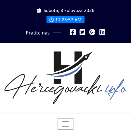
Skip
Subota, 8 kolovoza 2026
to
content
11:25:58 AM
Pratite nas