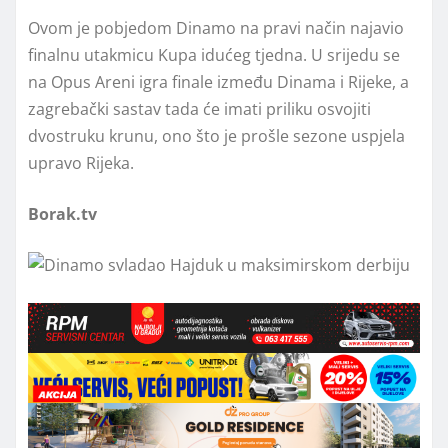
Ovom je pobjedom Dinamo na pravi način najavio
finalnu utakmicu Kupa idućeg tjedna. U srijedu se
na Opus Areni igra finale između Dinama i Rijeke, a
zagrebački sastav tada će imati priliku osvojiti
dvostruku krunu, ono što je prošle sezone uspjela
upravo Rijeka.
Borak.tv