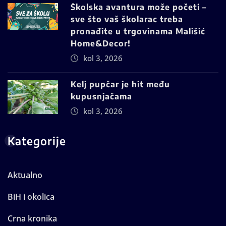
Školska avantura može početi –
sve što vaš školarac treba
pronađite u trgovinama Mališić
Home&Decor!
kol 3, 2026
Kelj pupčar je hit među
kupusnjačama
kol 3, 2026
Kategorije
Aktualno
BiH i okolica
Crna kronika