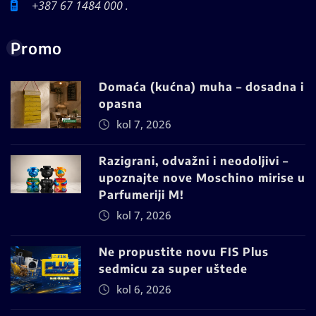
+387 67 1484 000 .
Promo
Domaća (kućna) muha – dosadna i
opasna
kol 7, 2026
Razigrani, odvažni i neodoljivi –
upoznajte nove Moschino mirise u
Parfumeriji M!
kol 7, 2026
Ne propustite novu FIS Plus
sedmicu za super uštede
kol 6, 2026