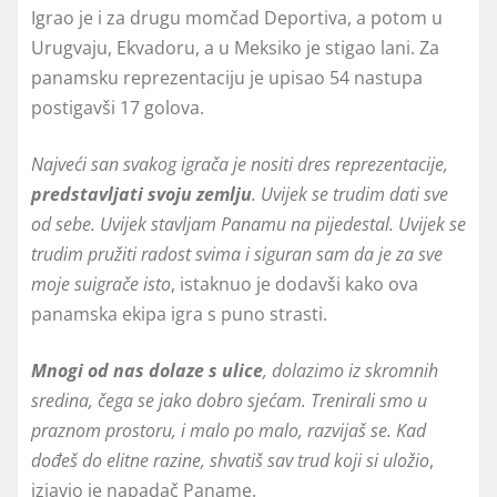
Igrao je i za drugu momčad Deportiva, a potom u
Urugvaju, Ekvadoru, a u Meksiko je stigao lani. Za
panamsku reprezentaciju je upisao 54 nastupa
postigavši 17 golova.
Najveći san svakog igrača je nositi dres reprezentacije,
predstavljati svoju zemlju
. Uvijek se trudim dati sve
od sebe. Uvijek stavljam Panamu na pijedestal. Uvijek se
trudim pružiti radost svima i siguran sam da je za sve
moje suigrače isto
, istaknuo je dodavši kako ova
panamska ekipa igra s puno strasti.
Mnogi od nas dolaze s ulice
, dolazimo iz skromnih
sredina, čega se jako dobro sjećam. Trenirali smo u
praznom prostoru, i malo po malo, razvijaš se. Kad
dođeš do elitne razine, shvatiš sav trud koji si uložio
,
izjavio je napadač Paname.