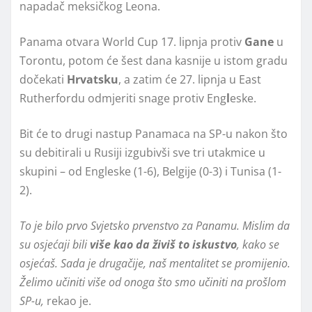
napadač meksičkog Leona.
Panama otvara World Cup 17. lipnja protiv
Gane
u
Torontu, potom će šest dana kasnije u istom gradu
dočekati
Hrvatsku
, a zatim će 27. lipnja u East
Rutherfordu odmjeriti snage protiv Eng
l
eske.
Bit će to drugi nastup Panamaca na SP-u nakon što
su debitirali u Rusiji izgubivši sve tri utakmice u
skupini – od Engleske (1-6), Belgije (0-3) i Tunisa (1-
2).
To je bilo prvo Svjetsko prvenstvo za Panamu. Mislim da
su osjećaji bili
više kao da živiš to iskustvo
, kako se
osjećaš. Sada je drugačije, naš mentalitet se promijenio.
Želimo učiniti više od onoga što smo učiniti na prošlom
SP-u,
rekao je.