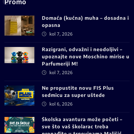
Promo
Domaća (kućna) muha – dosadna i
opasna
kol 7, 2026
Razigrani, odvažni i neodoljivi –
upoznajte nove Moschino mirise u
Parfumeriji M!
kol 7, 2026
Ne propustite novu FIS Plus
sedmicu za super uštede
kol 6, 2026
Školska avantura može početi –
sve što vaš školarac treba
pronađite u trgovinama Mališić