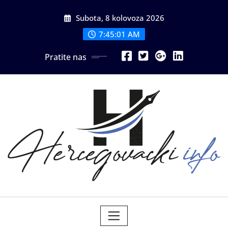
Skip
Subota, 8 kolovoza 2026
to
content
7:45:02 AM
Pratite nas