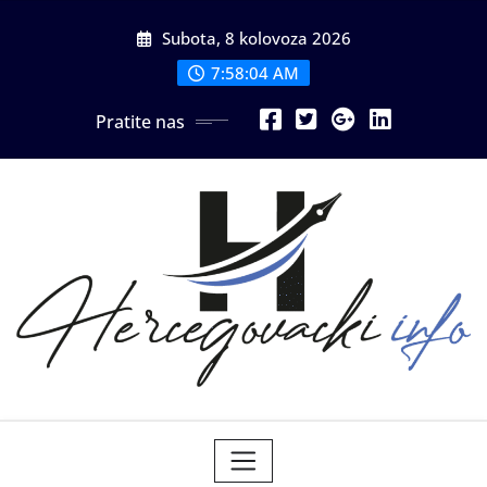
Skip
Subota, 8 kolovoza 2026
to
content
7:58:06 AM
Pratite nas