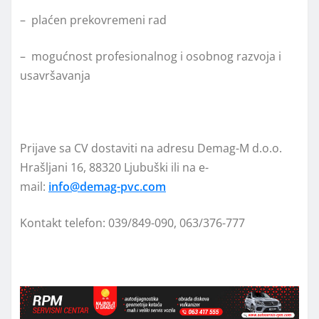
– plaćen prekovremeni rad
– mogućnost profesionalnog i osobnog razvoja i
usavršavanja
Prijave sa CV dostaviti na adresu Demag-M d.o.o.
Hrašljani 16, 88320 Ljubuški ili na e-
mail:
info@demag-pvc.com
Kontakt telefon: 039/849-090, 063/376-777