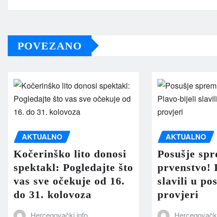
POVEZANO
AKTUALNO
AKTUALNO
Kočerinško lito donosi
Posušje sp
spektakl: Pogledajte što
prvenstvo! P
vas sve očekuje od 16.
slavili u po
do 31. kolovoza
provjeri
Hercegovački info
Hercegovački