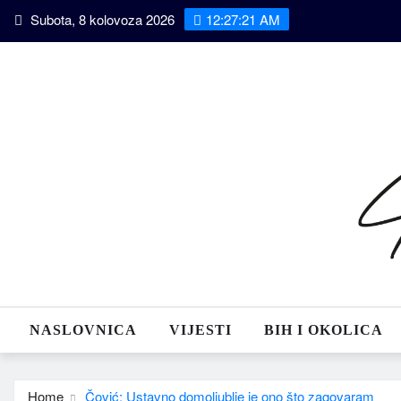
Skip
Subota, 8 kolovoza 2026
12:27:22 AM
to
content
NASLOVNICA
VIJESTI
BIH I OKOLICA
Home
Čović: Ustavno domoljublje je ono što zagovaram