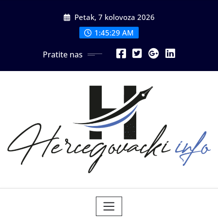
Skip
Petak, 7 kolovoza 2026
to
content
1:45:30 AM
Pratite nas