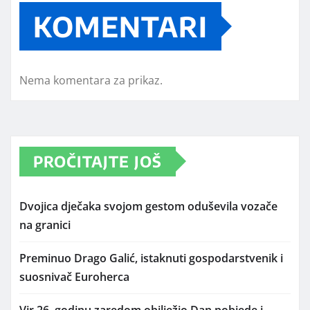
KOMENTARI
Nema komentara za prikaz.
PROČITAJTE JOŠ
Dvojica dječaka svojom gestom oduševila vozače
na granici
Preminuo Drago Galić, istaknuti gospodarstvenik i
suosnivač Euroherca
Vir 26. godinu zaredom obilježio Dan pobjede i