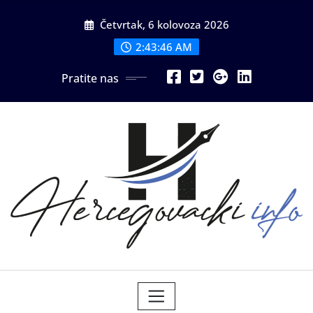
Skip
Četvrtak, 6 kolovoza 2026
to
content
2:43:47 AM
Pratite nas