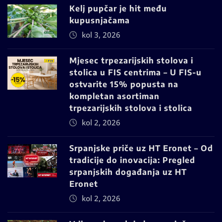
Kelj pupčar je hit među
kupusnjačama
kol 3, 2026
Mjesec trpezarijskih stolova i
stolica u FIS centrima – U FIS-u
ostvarite 15% popusta na
kompletan asortiman
trpezarijskih stolova i stolica
kol 2, 2026
Srpanjske priče uz HT Eronet – Od
tradicije do inovacija: Pregled
srpanjskih događanja uz HT
Eronet
kol 2, 2026