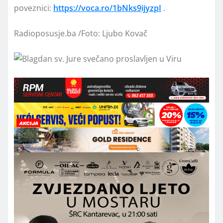
poveznici:
https://voca.ro/1bNks9ijyzpI
.
Radioposusje.ba /Foto: Ljubo Kovač