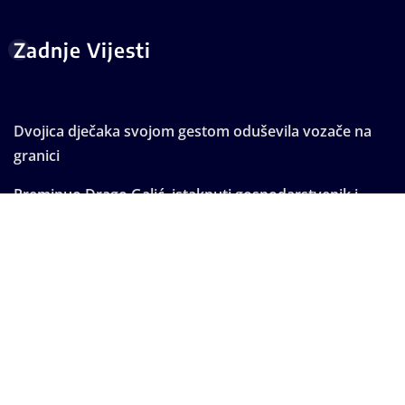
Zadnje Vijesti
Dvojica dječaka svojom gestom oduševila vozače na
granici
Preminuo Drago Galić, istaknuti gospodarstvenik i
suosnivač Euroherca
Vir 26. godinu zaredom obilježio Dan pobjede i odao
počast hrvatskim braniteljima
Posušje dovelo mladog krilnog napadača
Posušani ponovno pokazali veliko srce: Prikupljene 23
doze krvi