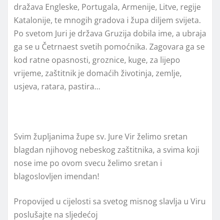
dražava Engleske, Portugala, Armenije, Litve, regije
Katalonije, te mnogih gradova i župa diljem svijeta.
Po svetom Juri je država Gruzija dobila ime, a ubraja
ga se u Četrnaest svetih pomoćnika. Zagovara ga se
kod ratne opasnosti, groznice, kuge, za lijepo
vrijeme, zaštitnik je domaćih životinja, zemlje,
usjeva, ratara, pastira…
Svim župljanima župe sv. Jure Vir želimo sretan
blagdan njihovog nebeskog zaštitnika, a svima koji
nose ime po ovom svecu želimo sretan i
blagoslovljen imendan!
Propovijed u cijelosti sa svetog misnog slavlja u Viru
poslušajte na sljedećoj