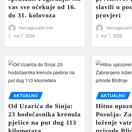
vas sve očekuje od 16.
slavili u po
do 31. kolovoza
provjeri
Hercegovački info
Hercegovački
kol 7, 2026
kol 7, 2026
AKTUALNO
AKTUALNO
Od Uzarića do Sinja:
Hitno upozo
23 hodočasnika krenula
Posušja: Z
pješice na put dug 113
loženje vat
kilometara
prirode Bli