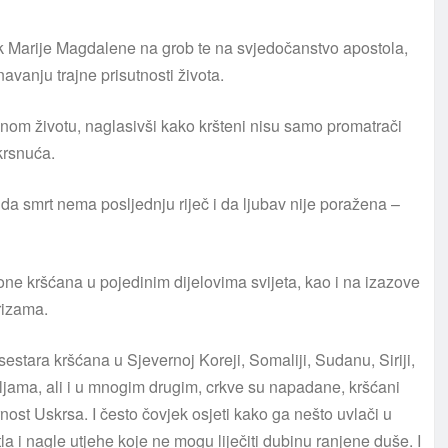
k Marije Magdalene na grob te na svjedočanstvo apostola,
avanju trajne prisutnosti života.
nom životu, naglasivši kako kršteni nisu samo promatrači
krsnuća.
 da smrt nema posljednju riječ i da ljubav nije poražena –
gone kršćana u pojedinim dijelovima svijeta, kao i na izazove
rizama.
sestara kršćana u Sjevernoj Koreji, Somaliji, Sudanu, Siriji,
emljama, ali i u mnogim drugim, crkve su napadane, kršćani
rnost Uskrsa. I često čovjek osjeti kako ga nešto uvlači u
a i nagle utjehe koje ne mogu liječiti dubinu ranjene duše. I