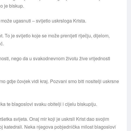
eo je biskup.
 može ugasnuti – svijetlo uskrsloga Krista.
. To je svijetlo koje se može prenijeti riječju, dijelom,
ć.
osti, nego da u svakodnevnom životu žive vrijednosti
o gdje čovjek vidi kraj. Pozvani smo biti nositelji uskrsne
a te blagoslovi svaku obitelji i cijelu biskupiju.
šetka svijeta. Onaj mir koji je uskrsli Krist dao svojim
j katedrali. Neka njegova pobjednička milost blagoslovi