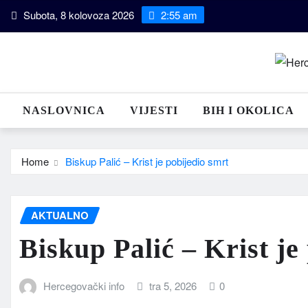
Skip
Subota, 8 kolovoza 2026
2:55 am
to
content
NASLOVNICA
VIJESTI
BIH I OKOLICA
Home
Biskup Palić – Krist je pobijedio smrt
AKTUALNO
Biskup Palić – Krist je
Hercegovački info
tra 5, 2026
0