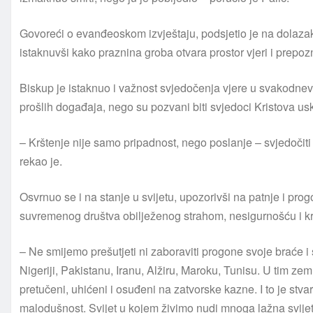
Govoreći o evanđeoskom izvještaju, podsjetio je na dolaza
istaknuvši kako praznina groba otvara prostor vjeri i prepozn
Biskup je istaknuo i važnost svjedočenja vjere u svakodnev
prošlih događaja, nego su pozvani biti svjedoci Kristova us
– Krštenje nije samo pripadnost, nego poslanje – svjedočiti
rekao je.
Osvrnuo se i na stanje u svijetu, upozorivši na patnje i pro
suvremenog društva obilježenog strahom, nesigurnošću i k
– Ne smijemo prešutjeti ni zaboraviti progone svoje braće i 
Nigeriji, Pakistanu, Iranu, Alžiru, Maroku, Tunisu. U tim z
pretučeni, uhićeni i osuđeni na zatvorske kazne. I to je stva
malodušnost. Svijet u kojem živimo nudi mnoga lažna svijetl