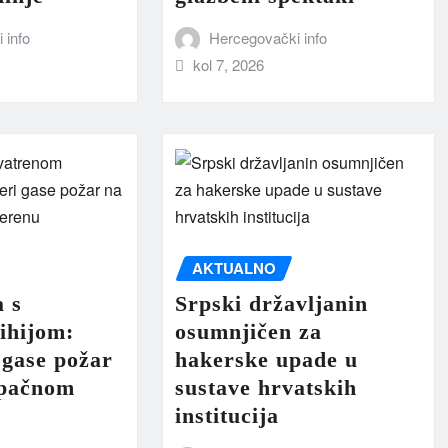
 info
Hercegovački info
kol 7, 2026
AKTUALNO
a s
Srpski državljanin
ihijom:
osumnjičen za
 gase požar
hakerske upade u
upačnom
sustave hrvatskih
institucija