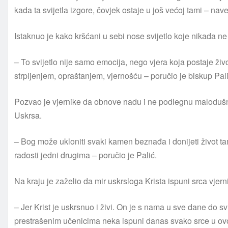
kada ta svijetla izgore, čovjek ostaje u još većoj tami – nav
Istaknuo je kako kršćani u sebi nose svijetlo koje nikada ne
– To svijetlo nije samo emocija, nego vjera koja postaje život
strpljenjem, opraštanjem, vjernošću – poručio je biskup Pali
Pozvao je vjernike da obnove nadu i ne podlegnu malodušn
Uskrsa.
– Bog može ukloniti svaki kamen beznađa i donijeti život tam
radosti jedni drugima – poručio je Palić.
Na kraju je zaželio da mir uskrsloga Krista ispuni srca vjernik
– Jer Krist je uskrsnuo i živi. On je s nama u sve dane do svr
prestrašenim učenicima neka ispuni danas svako srce u ovo