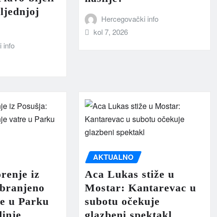
sljednjoj
Hercegovački info
kol 7, 2026
 info
AKTUALNO
renje iz
Aca Lukas stiže u
abranjeno
Mostar: Kantarevac u
re u Parku
subotu očekuje
dinje
glazbeni spektakl