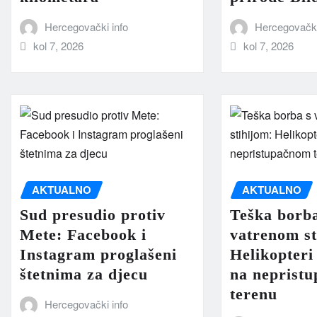
Hercegovački info
Hercegovački
kol 7, 2026
kol 7, 2026
AKTUALNO
AKTUALNO
Sud presudio protiv
Teška borb
Mete: Facebook i
vatrenom st
Instagram proglašeni
Helikopteri
štetnima za djecu
na neprist
terenu
Hercegovački info