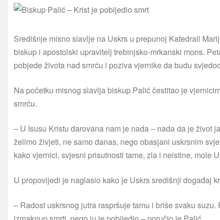
Središnje misno slavlje na Uskrs u prepunoj Katedrali Mar
biskup i apostolski upravitelj trebinjsko-mrkanski mons. Pet
pobjede života nad smrću i poziva vjernike da budu svjedo
Na početku misnog slavlja biskup Palić čestitao je vjernici
smrću.
– U Isusu Kristu darovana nam je nada – nada da je život jači
želimo živjeti, ne samo danas, nego obasjani uskrsnim svje
kako vjernici, svjesni prisutnosti tame, zla i neistine, mol
U propovijedi je naglasio kako je Uskrs središnji događaj 
– Radost uskrsnog jutra raspršuje tamu i briše svaku suzu. P
izmaknuo smrti, nego ju je pobijedio – poručio je Palić.