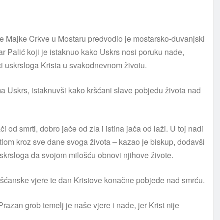
ije Majke Crkve u Mostaru predvodio je mostarsko-duvanjski
ar Palić koji je istaknuo kako Uskrs nosi poruku nade,
ci uskrsloga Krista u svakodnevnom životu.
ma Uskrs, istaknuvši kako kršćani slave pobjedu života nad
 od smrti, dobro jače od zla i istina jača od laži. U toj nadi
tlom kroz sve dane svoga života – kazao je biskup, dodavši
e Uskrsloga da svojom milošću obnovi njihove živote.
kršćanske vjere te dan Kristove konačne pobjede nad smrću.
razan grob temelj je naše vjere i nade, jer Krist nije