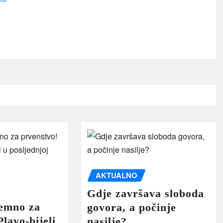
AKTUALNO
Gdje završava sloboda
remno za
govora, a počinje
lavo-bijeli
nasilje?