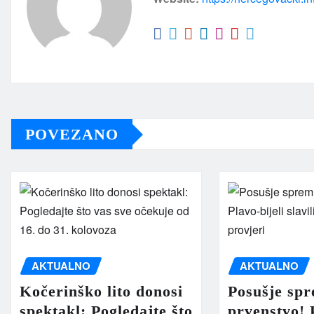
POVEZANO
AKTUALNO
AKTUALNO
Kočerinško lito donosi
Posušje sp
spektakl: Pogledajte što
prvenstvo! P