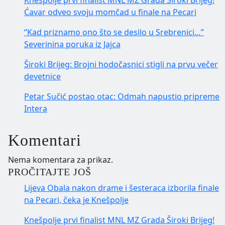
Knešpolje prvi finalist MNL MZ Grada Široki Brijeg!
Ćavar odveo svoju momčad u finale na Pecari
“Kad priznamo ono što se desilo u Srebrenici…”
Severinina poruka iz Jajca
Široki Brijeg: Brojni hodočasnici stigli na prvu večer
devetnice
Petar Sučić postao otac: Odmah napustio pripreme
Intera
Komentari
Nema komentara za prikaz.
PROČITAJTE JOŠ
Lijeva Obala nakon drame i šesteraca izborila finale
na Pecari, čeka je Knešpolje
Knešpolje prvi finalist MNL MZ Grada Široki Brijeg!