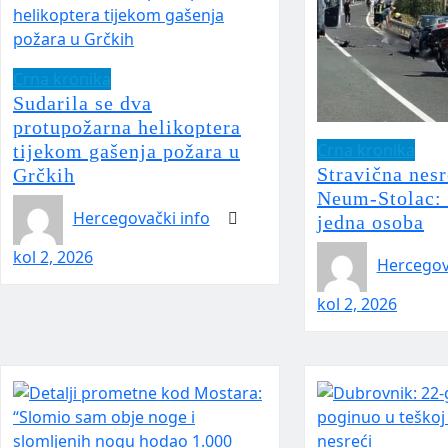
Crna kronika
Sudarila se dva
protupožarna helikoptera
Crna kronika
tijekom gašenja požara u
Stravična nesr
Grčkih
Neum-Stolac: 
Hercegovački info
jedna osoba
kol 2, 2026
Hercegov
kol 2, 2026