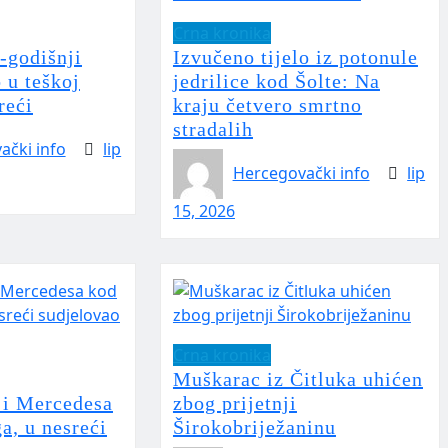
Crna kronika
-godišnji
Izvučeno tijelo iz potonule
 u teškoj
jedrilice kod Šolte: Na
reći
kraju četvero smrtno
stradalih
ački info
lip
Hercegovački info
lip
15, 2026
Crna kronika
Muškarac iz Čitluka uhićen
i Mercedesa
zbog prijetnji
a, u nesreći
Širokobriježaninu