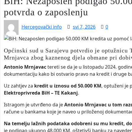
BiH: Nezaposlen podigao 50.0
potvrda o zaposlenju
Hercegovački info
svi 7, 2026
0
Općinski sud u Sarajevu potvrdio je optužnicu T
Mrnjavca zbog kaznenog djela obmane pri dobiva
Antonio Mrnjavac
tereti se da je u listopadu 2024. godi
dokumentaciju kako bi ostvario pravo na kredit i druge 
Uz zahtjev za
kredit u iznosu od 50.000 KM
, optuženi je 
Elektroprivreda BiH – TE Kakanj
.
Istragom je utvrđeno da je
Antonio Mrnjavac u tom razd
račune u bankama koje je naveo u priloženoj dokumentaci
Na temelju lažnih podataka odobreni su mu kredit, do
je podigao ukupno 48.000 KM, oštetivši banku za naveden