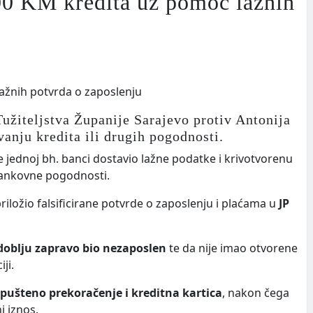
00 KM kredita uz pomoć lažnih
užiteljstva Županije Sarajevo protiv Antonija
nju kredita ili drugih pogodnosti.
ne jednoj bh. banci dostavio lažne podatke i krivotvorenu
bankovne pogodnosti.
priložio falsificirane potvrde o zaposlenju i plaćama u
JP
oblju zapravo bio nezaposlen
te da nije imao otvorene
ji.
pušteno prekoračenje i kreditna kartica
, nakon čega
i iznos.