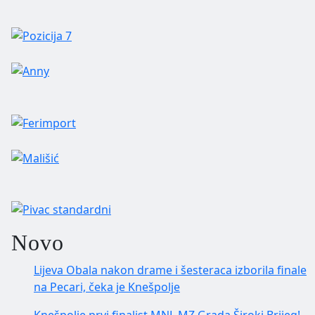
Novo
Lijeva Obala nakon drame i šesteraca izborila finale
na Pecari, čeka je Knešpolje