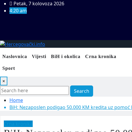
Skip
Petak, 7 kolovoza 2026
to
4:20 am
content
Naslovnica
Vijesti
BiH i okolica
Crna kronika
Sport
×
Search
Home
BiH: Nezaposlen podigao 50.000 KM kredita uz pomoć l
Crna kronika