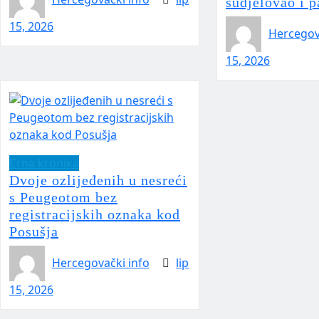
sudjelovao i p
15, 2026
Hercegov
15, 2026
Crna kronika
Dvoje ozlijeđenih u nesreći
s Peugeotom bez
registracijskih oznaka kod
Posušja
Hercegovački info
lip
15, 2026