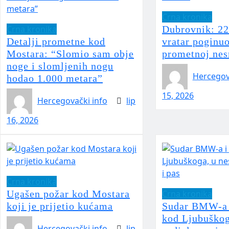
Crna kronika
Crna kronika
Dubrovnik: 22
Detalji prometne kod
vratar poginuo
Mostara: “Slomio sam obje
prometnoj nes
noge i slomljenih nogu
Hercegov
hodao 1.000 metara”
15, 2026
Hercegovački info
lip
16, 2026
Crna kronika
Ugašen požar kod Mostara
Crna kronika
koji je prijetio kućama
Sudar BMW-a 
kod Ljubuškog
Hercegovački info
lip