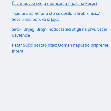
Ćavar odveo svoju momčad u finale na Pecari
“Kad priznamo ono što se desilo u Srebrenici…”
Severinina poruka iz Jajca
Široki Brijeg: Brojni hodočasnici stigli na prvu večer
devetnice
Petar Sučić postao otac: Odmah napustio pripreme
Intera