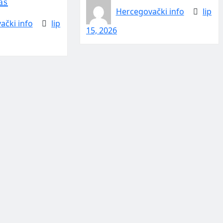
as
Hercegovački info
lip
ački info
lip
15, 2026